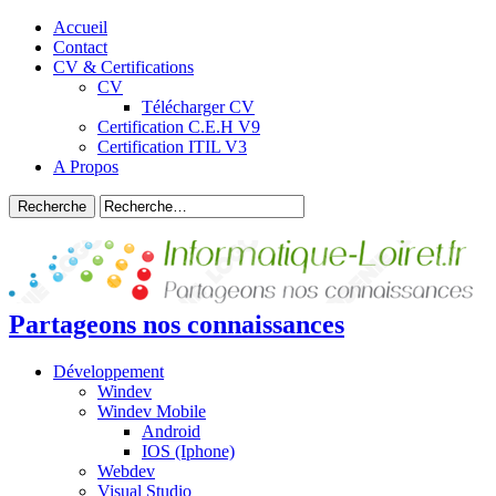
Accueil
Contact
CV & Certifications
CV
Télécharger CV
Certification C.E.H V9
Certification ITIL V3
A Propos
Partageons nos connaissances
Développement
Windev
Windev Mobile
Android
IOS (Iphone)
Webdev
Visual Studio