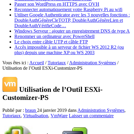
Passer son WordPress en HTTPS avec OVH
Reconnecter automatiquement votre Raspberry Pi au wifi
Utiliser Google Authenticator avec les 3 nouvelles fonctions :
DoubleAuthGénèreCleTOTP, DoubleAuthGénèreLien et
DoubleAuthVérifieCode…
Windows Serveur : ajouter un enregistrement DNS de type A
Renommer un ordinateur avec PowerShell
Le choix entre câble UTP et câble FTP
Accès impossible à un serveur de fichier WS 2012 R2 (ou
plus) depuis une machine XP ou WS 2003
Vous êtes ici :
Accueil
/
Tutoriaux
/
Administration Systèmes
/
Utilisation de l’Outil ESXi-Customizer-PS
Utilisation de l’Outil ESXi-
Customizer-PS
Publié par :
braun
24 janvier 2019
dans
Administration Systèmes
,
Tutoriaux
,
Virtualisation
,
VmWare
Laisser un commentaire