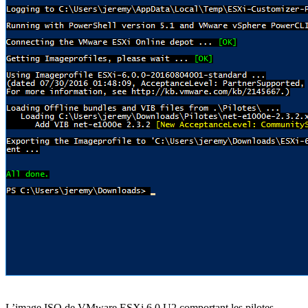
L’image ISO de VMware ESXi 6.0 U2 comportant les pilotes