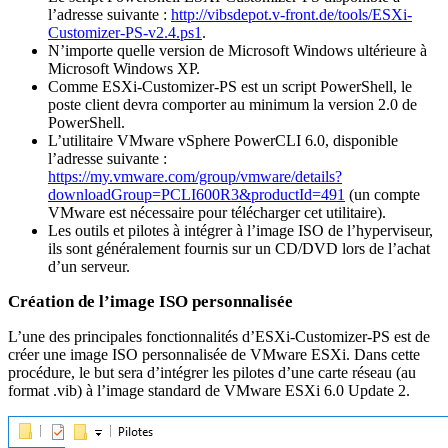
l’adresse suivante :
http://vibsdepot.v-front.de/tools/ESXi-
Customizer-PS-v2.4.ps1
.
N’importe quelle version de Microsoft Windows ultérieure à
Microsoft Windows XP.
Comme ESXi-Customizer-PS est un script PowerShell, le
poste client devra comporter au minimum la version 2.0 de
PowerShell.
L’utilitaire VMware vSphere PowerCLI 6.0, disponible
l’adresse suivante :
https://my.vmware.com/group/vmware/details?
downloadGroup=PCLI600R3&productId=491
(un compte
VMware est nécessaire pour télécharger cet utilitaire).
Les outils et pilotes à intégrer à l’image ISO de l’hyperviseur,
ils sont généralement fournis sur un CD/DVD lors de l’achat
d’un serveur.
Création de l’image ISO personnalisée
L’une des principales fonctionnalités d’ESXi-Customizer-PS est de
créer une image ISO personnalisée de VMware ESXi. Dans cette
procédure, le but sera d’intégrer les pilotes d’une carte réseau (au
format .vib) à l’image standard de VMware ESXi 6.0 Update 2.