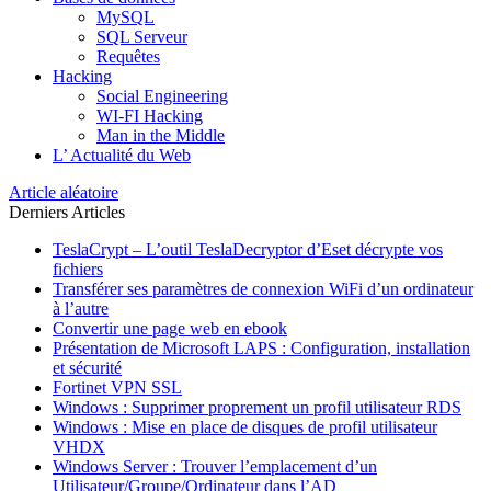
MySQL
SQL Serveur
Requêtes
Hacking
Social Engineering
WI-FI Hacking
Man in the Middle
L’ Actualité du Web
Article aléatoire
Derniers Articles
TeslaCrypt – L’outil TeslaDecryptor d’Eset décrypte vos
fichiers
Transférer ses paramètres de connexion WiFi d’un ordinateur
à l’autre
Convertir une page web en ebook
Présentation de Microsoft LAPS : Configuration, installation
et sécurité
Fortinet VPN SSL
Windows : Supprimer proprement un profil utilisateur RDS
Windows : Mise en place de disques de profil utilisateur
VHDX
Windows Server : Trouver l’emplacement d’un
Utilisateur/Groupe/Ordinateur dans l’AD