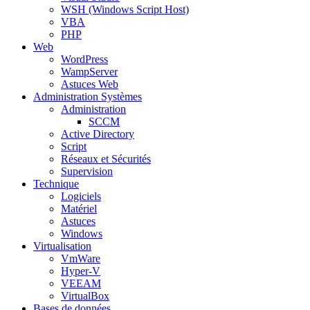
WSH (Windows Script Host)
VBA
PHP
Web
WordPress
WampServer
Astuces Web
Administration Systèmes
Administration
SCCM
Active Directory
Script
Réseaux et Sécurités
Supervision
Technique
Logiciels
Matériel
Astuces
Windows
Virtualisation
VmWare
Hyper-V
VEEAM
VirtualBox
Bases de données