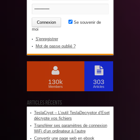
Se souvenir de
moi
S'enregistrer
Mot de passe oublié ?
130k
303
Members
Articles
Articles récents
TeslaCrypt – L’outil TeslaDecryptor d’Eset
décrypte vos fichiers
Transférer ses paramètres de connexion
WiFi d’un ordinateur à l’autre
Convertir une page web en ebook