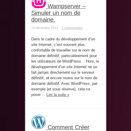
Administration Réseaux &
Wampserver –
Systèmes
Simuler un nom de
domaine.
12 décembre 2013
1 commentaire
Dans le cadre du développement d’un
site Internet, c’est souvent plus
confortable de travailler sur le nom de
Bases de données
domaine définitif, particulièrement pour
les utilisateurs de WordPress… Hors, le
développement d’un site Internet ne se
fait jamais directement sur le serveur
définitif, et encore moins sur le nom de
domaine définitif. Avec WordPress, par
exemple (et sous réserve), cela va
Virtualisation
poser ...
Lire la suite »
Comment Créer