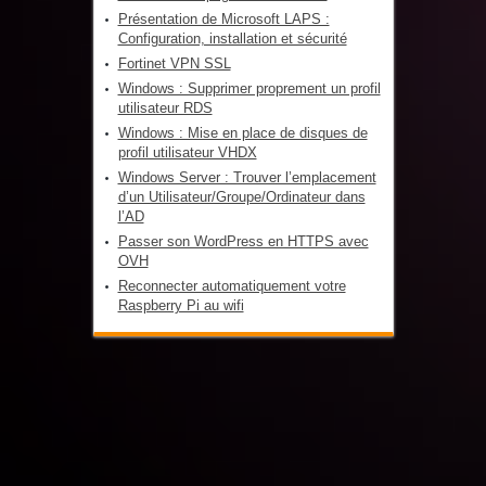
Présentation de Microsoft LAPS :
Configuration, installation et sécurité
Fortinet VPN SSL
Windows : Supprimer proprement un profil
utilisateur RDS
Windows : Mise en place de disques de
profil utilisateur VHDX
Windows Server : Trouver l’emplacement
d’un Utilisateur/Groupe/Ordinateur dans
l’AD
Passer son WordPress en HTTPS avec
OVH
Reconnecter automatiquement votre
Raspberry Pi au wifi
Informatique-loiret.fr