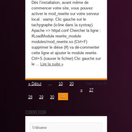
Dès l’installation, avant même de
commencer votre site, vous pouvez
activer le mod_rewrite sur votre serveur
local : wamp. Clic gauche sur le
tachygraphe (icône dans la systray).
Apache => httpd.conf Chercher la ligne :
#LoadModule rewrite_module
modules/mod_rewrite.so (Ctrl+F)
supprimer le dièse (#) va dé-commenter
cette ligne et ajouter le module rewrite.
Ctrl+S (sauver le fichier) Clic gauche sur
le ...
Lire la suite »
« Début
...
10
20
Page 31 sur 31
«
27
31
28
29
30
Connexion