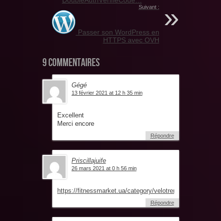
DoubleAuthVérifieCode…
Suivant :
Passer son WordPress en
HTTPS avec OVH
9 commentaires
Gégé
13 février 2021 at 12 h 35 min
Excellent
Merci encore
Répondre
Priscillajuife
26 mars 2021 at 0 h 56 min
https://fitnessmarket.ua/category/velotrenazhery
Répondre