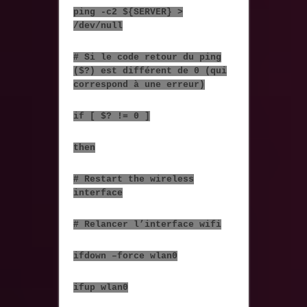
ping -c2 ${SERVER} >
/dev/null
# Si le code retour du ping
($?) est différent de 0 (qui
correspond à une erreur)
if [ $? != 0 ]
then
# Restart the wireless
interface
# Relancer l’interface wifi
ifdown –force wlan0
ifup wlan0