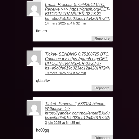
Email: Process 0.75442548 BTC.
Receive >>> https://graph.org/GET-
BITCOIN-TRANSFER-02-23-2?
hs=e9c0fe019c023ec12a4201ff724fa632&
14 mars 2025 at 4 h 32 min
timleh
Répondre
Ticket- SENDING 0,75108725 BTC.
Continue => https://graph.org/GET-
BITCOIN-TRANSFER-02-23-2?
hs=e9c0fe019c023ec12a4201ff724fa632&
19 mars 2025 at 4 h 52 min
q05a4w
Répondre
Ticket: Process 1,636074 bitcoin.
Withdraw =>>
https://yandex.com/poll/enter/BXidu5Ewa8hnAFoFz
hs=e9c0fe019c023ec12a4201ff724fa632&
3 juin 2025 at 6 h 35 min
hc00gq
Répondre