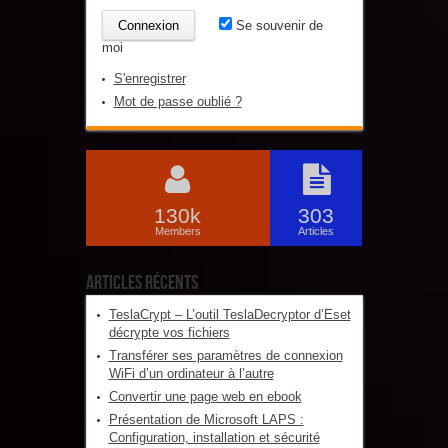
Se souvenir de
moi
S'enregistrer
Mot de passe oublié ?
130k
303
Members
Articles
Articles récents
TeslaCrypt – L’outil TeslaDecryptor d’Eset
décrypte vos fichiers
Transférer ses paramètres de connexion
WiFi d’un ordinateur à l’autre
Convertir une page web en ebook
Présentation de Microsoft LAPS :
Configuration, installation et sécurité