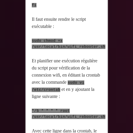
fi
Il faut ensuite rendre le script
exécutable :
sudo chmod +x
/usr/local/bin/wifi_rebooter.sh
Et planifier une exécution régulière
du script pour vérification de la
connexion wifi, en éditant la crontab
avec la commande
sudo vi
et en y ajoutant la
/etc/crontab
ligne suivante :
*/5 * * * * root
/usr/local/bin/wifi_rebooter.sh
Avec cette ligne dans la crontab, le