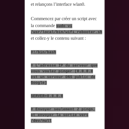
et relançons l’interface wlan0.
Commencez par créer un script avec
la commande
sudo vi
/usr/local/bin/wifi_rebooter.sh
et collez-y le contenu suivant :
#!/bin/bash
# L’adresse IP du serveur que
vous voulez pinger (8.8.8.8
est un serveur DNS public de
Google)
SERVER=8.8.8.8
# Envoyer seulement 2 pings,
et envoyer la sortie vers
/dev/null