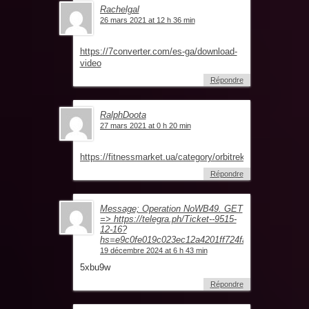
Rachelgal
26 mars 2021 at 12 h 36 min
https://7converter.com/es-ga/download-
video
Répondre
RalphDoota
27 mars 2021 at 0 h 20 min
https://fitnessmarket.ua/category/orbitreki
Répondre
Message; Operation NoWB49. GET
=> https://telegra.ph/Ticket--9515-
12-16?
hs=e9c0fe019c023ec12a4201ff724fa632&
19 décembre 2024 at 6 h 43 min
5xbu9w
Répondre