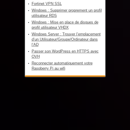
Fortinet VPN SSL
Windows : Supprimer proprement un profil
utilisateur RDS
Windows : Mise en place de disques de
profil utilisateur VHDX
Windows Server : Trouver l’emplacement
d’un Utilisateur/Groupe/Ordinateur dans
l’AD
Passer son WordPress en HTTPS avec
OVH
Reconnecter automatiquement votre
Raspberry Pi au wifi
Informatique-loiret.fr
© Copyright 2013, All Rights Reserved
shared on wplocker.com