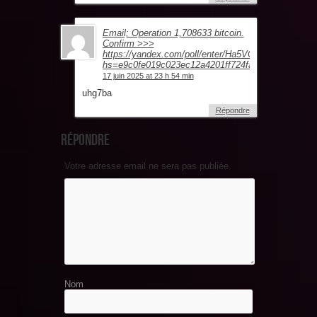
Email; Operation 1,708633 bitcoin.
Confirm >>>
https://yandex.com/poll/enter/Ha5VCjrXBk5FX2G
hs=e9c0fe019c023ec12a4201ff724fa632&
17 juin 2025 at 23 h 54 min
uhg7ba
Répondre
Répondre
Votre adresse email ne sera pas publiée.
Nom