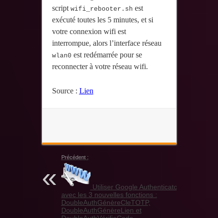
script
est
wifi_rebooter.sh
exécuté toutes les 5 minutes, et si
votre connexion wifi est
interrompue, alors l’interface réseau
est redémarrée pour se
wlan0
reconnecter à votre réseau wifi.
Source :
Lien
Précédent :
Utiliser Google Authenticator
avec les 3 nouvelles fonctions :
DoubleAuthGénèreCleTOTP,
DoubleAuthGénèreLien et