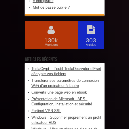
S'enregistrer
Mot de passe oublié ?
130k
303
Members
Articles
Articles récents
TeslaCrypt – L’outil TeslaDecryptor d’Eset
décrypte vos fichiers
Transférer ses paramètres de connexion
WiFi d’un ordinateur à l’autre
Convertir une page web en ebook
Présentation de Microsoft LAPS :
Configuration, installation et sécurité
Fortinet VPN SSL
Windows : Supprimer proprement un profil
utilisateur RDS