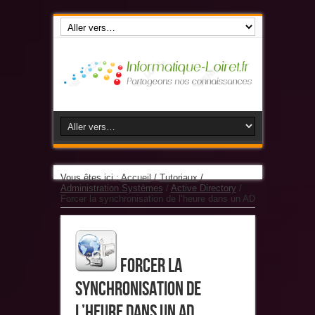
Vous êtes ici :
Accueil
/
Tutoriaux
/
Administration Systèmes
/
Active Directory
/
Forcer la synchronisation de l’heure dans un AD
Forcer la
synchronisation de
l’heure dans un AD