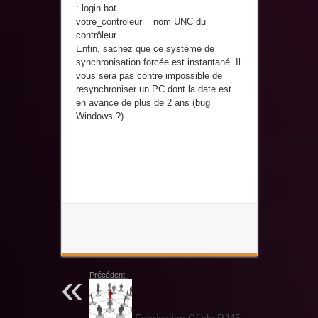
: login.bat.
votre_controleur = nom UNC du
contrôleur
Enfin, sachez que ce système de
synchronisation forcée est instantané. Il
vous sera pas contre impossible de
resynchroniser un PC dont la date est
en avance de plus de 2 ans (bug
Windows ?).
Précédent :