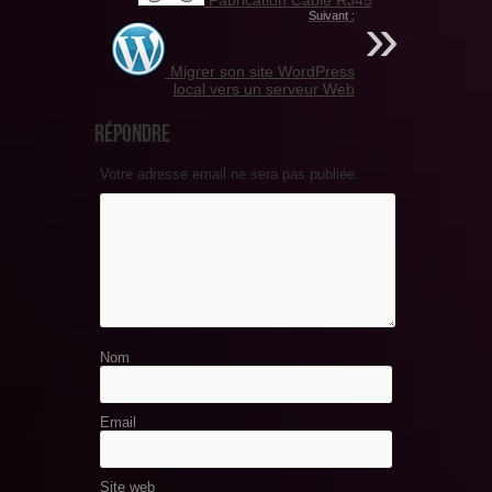
Fabrication Câble RJ45
Suivant :
Migrer son site WordPress
local vers un serveur Web
Répondre
Votre adresse email ne sera pas publiée.
Nom
Email
Site web