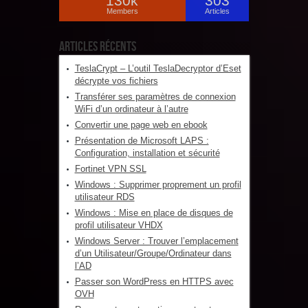
130k
303
Members
Articles
Articles récents
TeslaCrypt – L’outil TeslaDecryptor d’Eset
décrypte vos fichiers
Transférer ses paramètres de connexion
WiFi d’un ordinateur à l’autre
Convertir une page web en ebook
Présentation de Microsoft LAPS :
Configuration, installation et sécurité
Fortinet VPN SSL
Windows : Supprimer proprement un profil
utilisateur RDS
Windows : Mise en place de disques de
profil utilisateur VHDX
Windows Server : Trouver l’emplacement
d’un Utilisateur/Groupe/Ordinateur dans
l’AD
Passer son WordPress en HTTPS avec
OVH