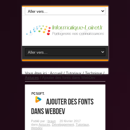
Vous êtes ici :
Accueil
/
Tutoriaux
/
Technique
/
Astuces
/
Ajouter des fonts dans WebDev
Ajouter des fonts
dans WebDev
Publié par :
braun
20 février 2017
dans
Astuces
,
Développement
,
Tutoriaux
,
Webdev