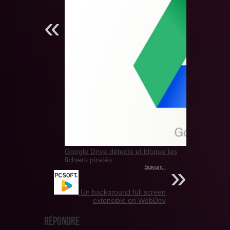
Google Drive détecte et bloque les
fichiers piratés
Suivant :
Un background full screen
extensible en WebDev
Répondre