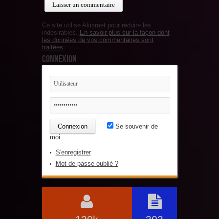
Ce site utilise Akismet pour réduire les
indésirables.
En savoir plus sur la façon dont
les données de vos commentaires sont
traitées
.
Connexion
Se souvenir de
moi
S'enregistrer
Mot de passe oublié ?