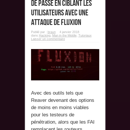
de passe en ciblant les
utilisateurs avec une
attaque de fluxion
Publié par :
braun
4 janvier 2018
dans
Hacking
,
Man in the Middle
,
Tutoriaux
Laisser un commentaire
Avec des outils tels que
Reaver devenant des options
de moins en moins viables
pour les testeurs de
pénétration, alors que les FAI
remplacent les routeurs