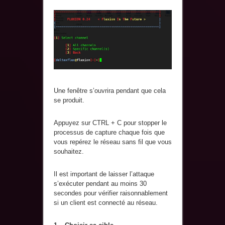
Une fenêtre s’ouvrira pendant que cela
se produit.
Appuyez sur CTRL + C pour stopper le
processus de capture chaque fois que
vous repérez le réseau sans fil que vous
souhaitez.
Il est important de laisser l’attaque
s’exécuter pendant au moins 30
secondes pour vérifier raisonnablement
si un client est connecté au réseau.