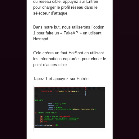
du réseau cible, appuyez sur Entrée
pour charger le profil réseau dans le
sélécteur d’attaque.
Dans notre but, nous utiliserons l’option
1 pour faire un « FakeAP » en utilsant
Hostapd
Cela créera un faut HotSpot en utilisant
les informations capturées pour cloner le
point d’accès cible.
Tapez 1 et appuyez sur Entrée.