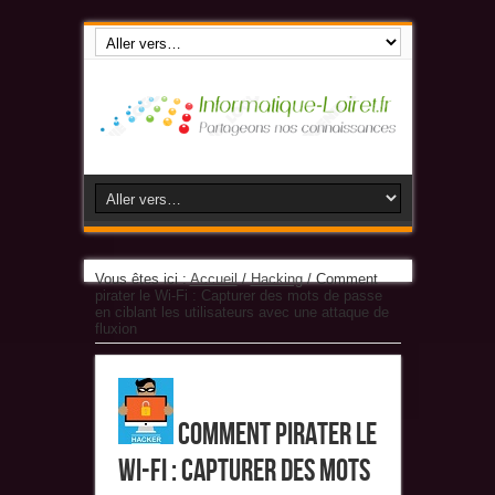
Vous êtes ici :
Accueil
/
Hacking
/
Comment
pirater le Wi-Fi : Capturer des mots de passe
en ciblant les utilisateurs avec une attaque de
fluxion
Comment pirater le
Wi-Fi : Capturer des mots