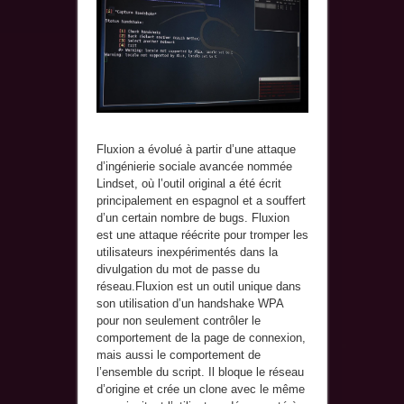
Fluxion a évolué à partir d’une attaque
d’ingénierie sociale avancée nommée
Lindset, où l’outil original a été écrit
principalement en espagnol et a souffert
d’un certain nombre de bugs. Fluxion
est une attaque réécrite pour tromper les
utilisateurs inexpérimentés dans la
divulgation du mot de passe du
réseau.Fluxion est un outil unique dans
son utilisation d’un handshake WPA
pour non seulement contrôler le
comportement de la page de connexion,
mais aussi le comportement de
l’ensemble du script. Il bloque le réseau
d’origine et crée un clone avec le même