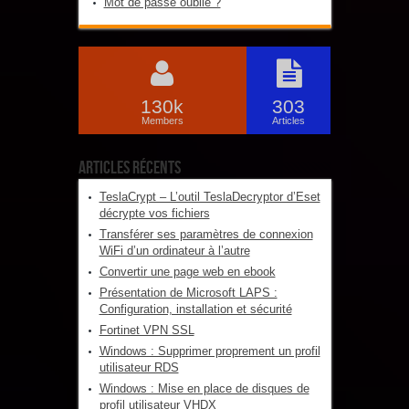
Mot de passe oublié ?
130k
303
Members
Articles
Articles récents
TeslaCrypt – L’outil TeslaDecryptor d’Eset
décrypte vos fichiers
Transférer ses paramètres de connexion
WiFi d’un ordinateur à l’autre
Convertir une page web en ebook
Présentation de Microsoft LAPS :
Configuration, installation et sécurité
Fortinet VPN SSL
Windows : Supprimer proprement un profil
utilisateur RDS
Windows : Mise en place de disques de
profil utilisateur VHDX