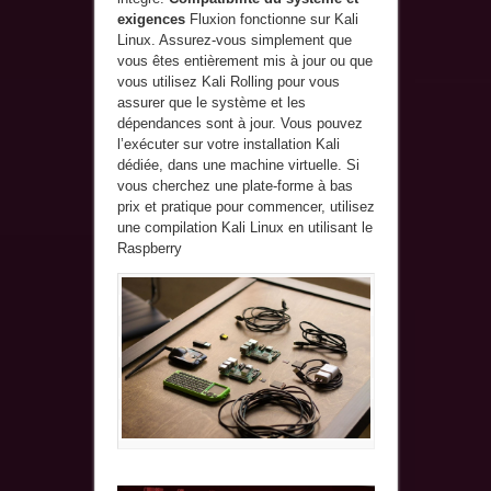
exigences
Fluxion fonctionne sur Kali
Linux. Assurez-vous simplement que
vous êtes entièrement mis à jour ou que
vous utilisez Kali Rolling pour vous
assurer que le système et les
dépendances sont à jour. Vous pouvez
l’exécuter sur votre installation Kali
dédiée, dans une machine virtuelle. Si
vous cherchez une plate-forme à bas
prix et pratique pour commencer, utilisez
une compilation Kali Linux en utilisant le
Raspberry