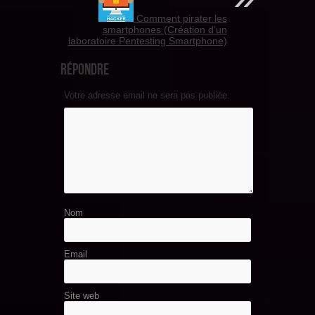
Comment pirater les
smartphones (Création d’un
laboratoire Pentesting Smartphone)
Répondre
Votre adresse email ne sera pas publiée.
Nom
Email
Site web