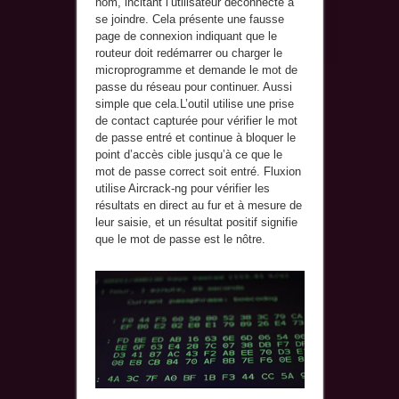
nom, incitant l’utilisateur déconnecté à
se joindre. Cela présente une fausse
page de connexion indiquant que le
routeur doit redémarrer ou charger le
microprogramme et demande le mot de
passe du réseau pour continuer. Aussi
simple que cela.L’outil utilise une prise
de contact capturée pour vérifier le mot
de passe entré et continue à bloquer le
point d’accès cible jusqu’à ce que le
mot de passe correct soit entré. Fluxion
utilise Aircrack-ng pour vérifier les
résultats en direct au fur et à mesure de
leur saisie, et un résultat positif signifie
que le mot de passe est le nôtre.