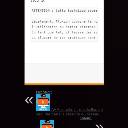
sécurité.
ATTENTION : Cette technique pourrait être illéga
Légalement, Fluxion combine la numérisation, le 
l'utilisation du script Aircrack-ng pour obtenir
En tant que tel, il laisse des signatures dans l
Précédent :
ARP spoofing : des failles de
sécurité dans la sécurité du réseau
Suivant :