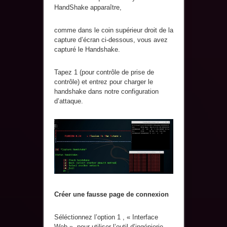
HandShake apparaître,
comme dans le coin supérieur droit de la
capture d’écran ci-dessous, vous avez
capturé le Handshake.
Tapez 1 (pour contrôle de prise de
contrôle) et entrez pour charger le
handshake dans notre configuration
d’attaque.
Créer une fausse page de connexion
Séléctionnez l’option 1 , « Interface
Web », pour utiliser l’outil d’ingénierie