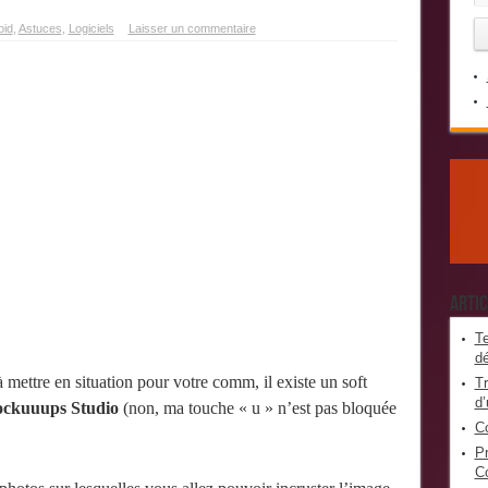
oid
,
Astuces
,
Logiciels
Laisser un commentaire
Artic
Te
dé
 mettre en situation pour votre comm, il existe un soft
Tr
d’
ckuuups Studio
(non, ma touche « u » n’est pas bloquée
Co
Pr
Co