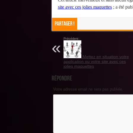
site avec ces jolies maquettes
; a été pub
Partager !
Précédent :
Mettez en situation votre
application ou votre site avec ces
jolies maquettes
Répondre
Votre adresse email ne sera pas publiée.