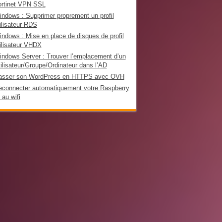
ortinet VPN SSL
ndows : Supprimer proprement un profil
ilisateur RDS
ndows : Mise en place de disques de profil
ilisateur VHDX
ndows Server : Trouver l’emplacement d’un
ilisateur/Groupe/Ordinateur dans l’AD
asser son WordPress en HTTPS avec OVH
econnecter automatiquement votre Raspberry
 au wifi