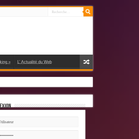
king
»
L’ Actualité du Web
exion