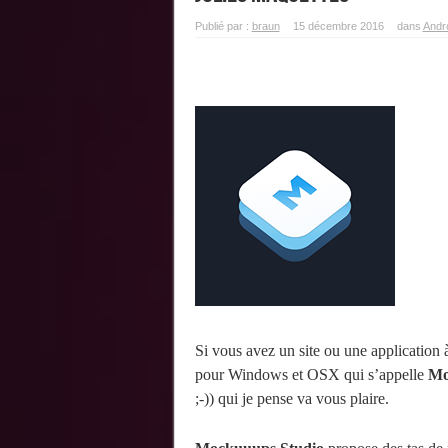
Publié par :
braun
15 décembre 2016
dans
Andr
Si vous avez un site ou une application à
pour Windows et OSX qui s’appelle
Mo
;-)) qui je pense va vous plaire.