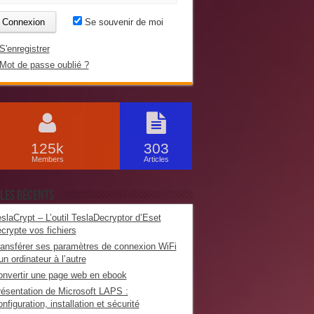
Se souvenir de moi
S'enregistrer
Mot de passe oublié ?
125k
303
Members
Articles
les récents
slaCrypt – L’outil TeslaDecryptor d’Eset
crypte vos fichiers
ansférer ses paramètres de connexion WiFi
un ordinateur à l’autre
nvertir une page web en ebook
ésentation de Microsoft LAPS :
nfiguration, installation et sécurité