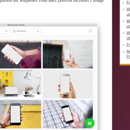
photos sur lesquelles vous allez pouvoir incruster l’image
F
Wi
ut
Wi
ut
Wi
Ut
P
R
Pi