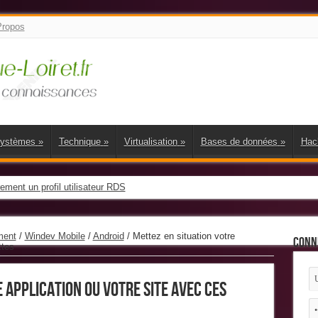
Propos
Systèmes
»
Technique
»
Virtualisation
»
Bases de données
»
Hac
ment un profil utilisateur RDS
 disques de profil utilisateur VHDX
ment
/
Windev Mobile
/
Android
/
Mettez en situation votre
Conn
ttes
 application ou votre site avec ces