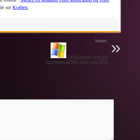
lié sur
Korben
.
Suivant :
Télécharger tous les
templates ADMX pour vos GPO