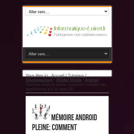
Vous êtes ici :
Accueil
/
Tutoriaux
/
Développement
/
Windev Mobile
/
Android
/
Mémoire Android pleine: comment installer des
applications sur la carte SD
Mémoire Android
pleine: comment