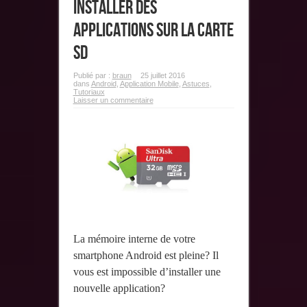
installer des
applications sur la carte
SD
Publié par :
braun
25 juillet 2016
dans
Android
,
Application Mobile
,
Astuces
,
Tutoriaux
Laisser un commentaire
La mémoire interne de votre
smartphone Android est pleine? Il
vous est impossible d’installer une
nouvelle application?