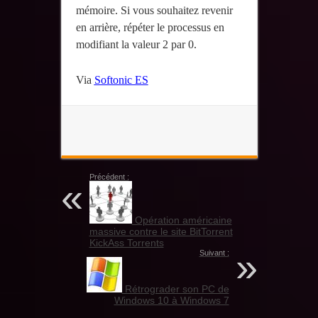
mémoire. Si vous souhaitez revenir
en arrière, répéter le processus en
modifiant la valeur 2 par 0.
Via
Softonic ES
Précédent :
Opération américaine
massive contre le site BitTorrent
KickAss Torrents
Suivant :
Rétrograder son PC de
Windows 10 à Windows 7