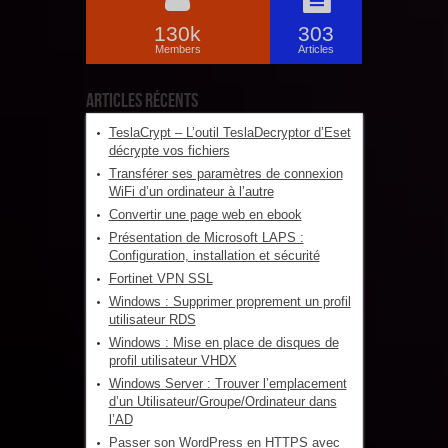
130k
303
Members
Articles
Articles récents
TeslaCrypt – L’outil TeslaDecryptor d’Eset
décrypte vos fichiers
Transférer ses paramètres de connexion
WiFi d’un ordinateur à l’autre
Convertir une page web en ebook
Présentation de Microsoft LAPS :
Configuration, installation et sécurité
Fortinet VPN SSL
Windows : Supprimer proprement un profil
utilisateur RDS
Windows : Mise en place de disques de
profil utilisateur VHDX
Windows Server : Trouver l’emplacement
d’un Utilisateur/Groupe/Ordinateur dans
l’AD
Passer son WordPress en HTTPS avec