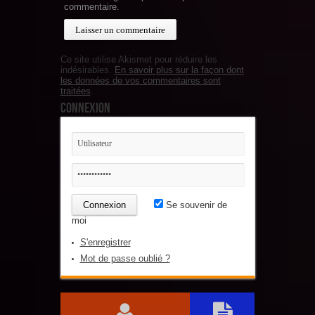
commentaire.
Ce site utilise Akismet pour réduire les
indésirables.
En savoir plus sur la façon dont
les données de vos commentaires sont
traitées
.
Connexion
Se souvenir de
moi
S'enregistrer
Mot de passe oublié ?