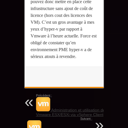
pouvez donc mettre en place cette
infrastructure sans ajout de coût de
licence (hors cout des licences des
VM). C’est un gros avantage à mes
yeux d’hyper-v par rapport à
Vmware à l’heure actuelle. Force est
obligé de constater qu’en
environnement PME hyper-v a de
sérieux atouts à revendre.
Précédent :
Administration et utilisation de
Vmware ESX/ESXi via vSphere Client
Suivant :