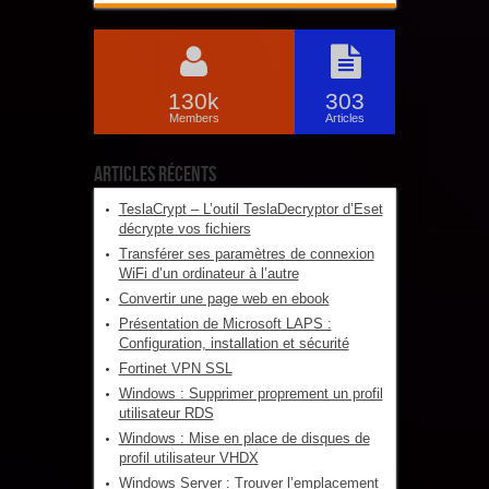
130k
303
Members
Articles
Articles récents
TeslaCrypt – L’outil TeslaDecryptor d’Eset
décrypte vos fichiers
Transférer ses paramètres de connexion
WiFi d’un ordinateur à l’autre
Convertir une page web en ebook
Présentation de Microsoft LAPS :
Configuration, installation et sécurité
Fortinet VPN SSL
Windows : Supprimer proprement un profil
utilisateur RDS
Windows : Mise en place de disques de
profil utilisateur VHDX
Windows Server : Trouver l’emplacement