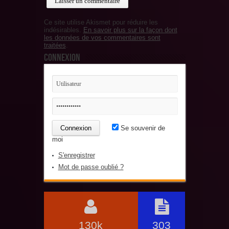
Ce site utilise Akismet pour réduire les
indésirables.
En savoir plus sur la façon dont
les données de vos commentaires sont
traitées
.
Connexion
Se souvenir de
moi
S'enregistrer
Mot de passe oublié ?
130k
303