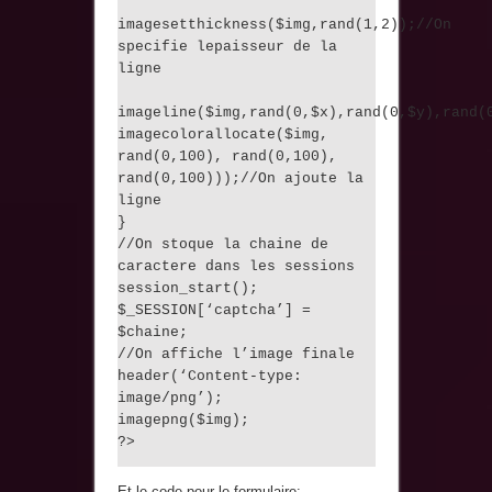
imagesetthickness($img,rand(1,2));//On
specifie lepaisseur de la
ligne
imageline($img,rand(0,$x),rand(0,$y),rand(
imagecolorallocate($img,
rand(0,100), rand(0,100),
rand(0,100)));//On ajoute la
ligne
}
//On stoque la chaine de
caractere dans les sessions
session_start();
$_SESSION[‘captcha’] =
$chaine;
//On affiche l’image finale
header(‘Content-type:
image/png’);
imagepng($img);
?>
Et le code pour le formulaire: