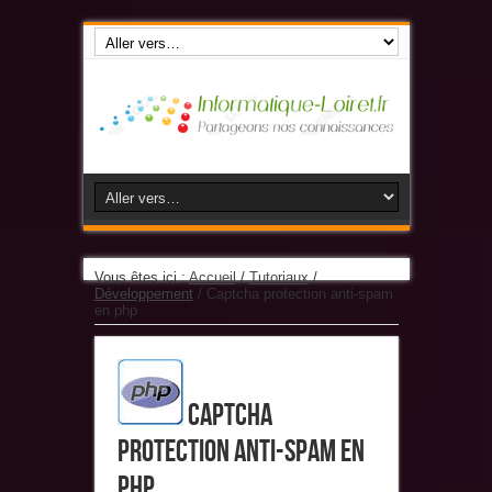
Vous êtes ici :
Accueil
/
Tutoriaux
/
Développement
/
Captcha protection anti-spam
en php
Captcha
protection anti-spam en
php