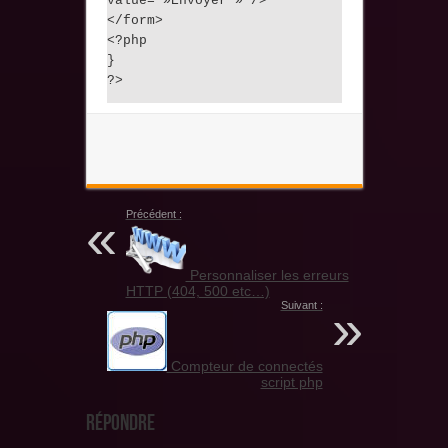
value= »Envoyer » />
</form>
<?php
}
?>
Précédent :
Personnaliser les erreurs
HTTP (404, 500 etc…)
Suivant :
Compteur de connectés
script php
Répondre