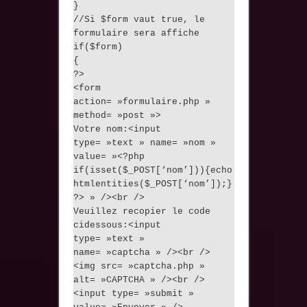
}
//Si $form vaut true, le
formulaire sera affiche
if($form)
{
?>
<form
action= »formulaire.php »
method= »post »>
Votre nom:<input
type= »text » name= »nom »
value= »<?php
if(isset($_POST[‘nom’])){echo
htmlentities($_POST[‘nom’]);}
?> » /><br />
Veuillez recopier le code
cidessous:<input
type= »text »
name= »captcha » /><br />
<img src= »captcha.php »
alt= »CAPTCHA » /><br />
<input type= »submit »