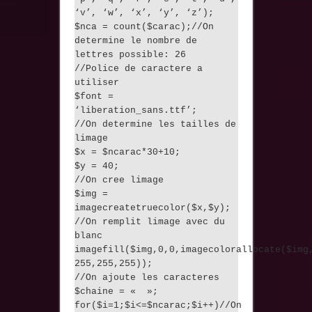
‘v’, ‘w’, ‘x’, ‘y’, ‘z’);
$nca = count($carac);//On
determine le nombre de
lettres possible: 26
//Police de caractere a
utiliser
$font =
‘liberation_sans.ttf’;
//On determine les tailles de
limage
$x = $ncarac*30+10;
$y = 40;
//On cree limage
$img =
imagecreatetruecolor($x,$y);
//On remplit limage avec du
blanc
imagefill($img,0,0,imagecolorallocate($img
255,255,255));
//On ajoute les caracteres
$chaine = « »;
for($i=1;$i<=$ncarac;$i++)//On