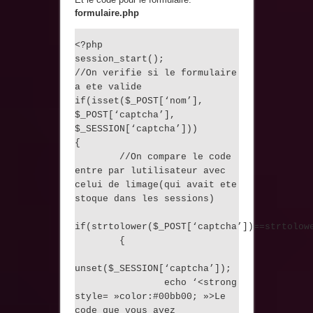
formulaire.php
<?php
session_start();
//On verifie si le formulaire
a ete valide
if(isset($_POST[‘nom’],
$_POST[‘captcha’],
$_SESSION[‘captcha’]))
{
//On compare le code
entre par lutilisateur avec
celui de limage(qui avait ete
stoque dans les sessions)
if(strtolower($_POST[‘captcha’])==strtolow
{
unset($_SESSION[‘captcha’]);
echo ‘<strong
style= »color:#00bb00; »>Le
code que vous avez