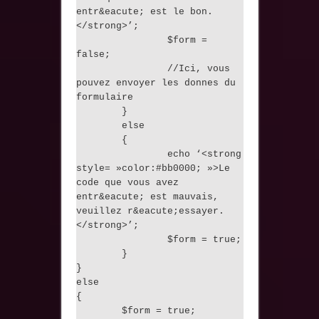
entr&eacute; est le bon.
</strong>’;
$form =
false;
//Ici, vous
pouvez envoyer les donnes du
formulaire
}
else
{
echo ‘<strong
style= »color:#bb0000; »>Le
code que vous avez
entr&eacute; est mauvais,
veuillez r&eacute;essayer.
</strong>’;
$form = true;
}
}
else
{
$form = true;