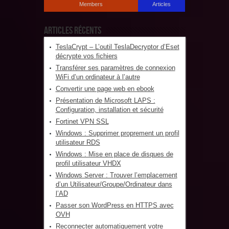
Members
Articles
Articles récents
TeslaCrypt – L’outil TeslaDecryptor d’Eset
décrypte vos fichiers
Transférer ses paramètres de connexion
WiFi d’un ordinateur à l’autre
Convertir une page web en ebook
Présentation de Microsoft LAPS :
Configuration, installation et sécurité
Fortinet VPN SSL
Windows : Supprimer proprement un profil
utilisateur RDS
Windows : Mise en place de disques de
profil utilisateur VHDX
Windows Server : Trouver l’emplacement
d’un Utilisateur/Groupe/Ordinateur dans
l’AD
Passer son WordPress en HTTPS avec
OVH
Reconnecter automatiquement votre