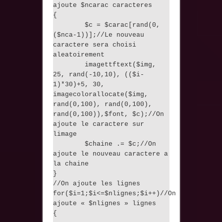
ajoute $ncarac caracteres
{
$c = $carac[rand(0,
($nca-1))];//Le nouveau
caractere sera choisi
aleatoirement
imagettftext($img,
25, rand(-10,10), (($i-
1)*30)+5, 30,
imagecolorallocate($img,
rand(0,100), rand(0,100),
rand(0,100)),$font, $c);//On
ajoute le caractere sur
limage
$chaine .= $c;//On
ajoute le nouveau caractere a
la chaine
}
//On ajoute les lignes
for($i=1;$i<=$nlignes;$i++)//On
ajoute « $nlignes » lignes
{