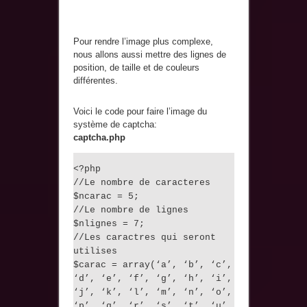
Pour rendre l’image plus complexe,
nous allons aussi mettre des lignes de
position, de taille et de couleurs
différentes.
Voici le code pour faire l’image du
système de captcha:
captcha.php
<?php
//Le nombre de caracteres
$ncarac = 5;
//Le nombre de lignes
$nlignes = 7;
//Les caractres qui seront
utilises
$carac = array(‘a’, ‘b’, ‘c’,
‘d’, ‘e’, ‘f’, ‘g’, ‘h’, ‘i’,
‘j’, ‘k’, ‘l’, ‘m’, ‘n’, ‘o’,
‘p’, ‘q’, ‘r’, ‘s’, ‘t’, ‘u’,