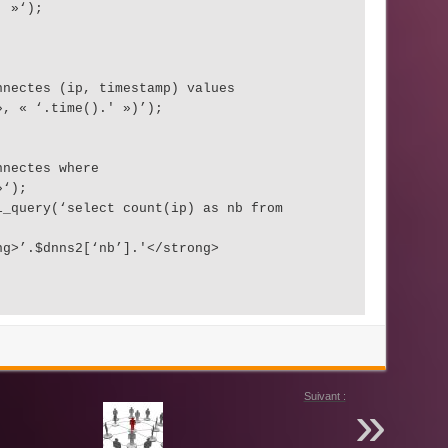
' »‘);
nnectes (ip, timestamp) values
», « ‘.time().' »)’);
nnectes where
»‘);
l_query(‘select count(ip) as nb from
ng>’.$dnns2[‘nb’].'</strong>
Suivant :