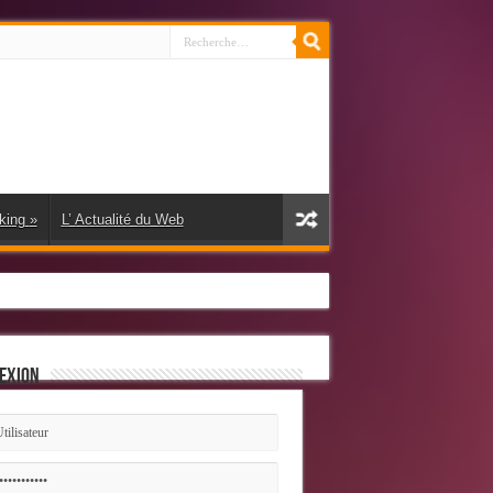
king
»
L’ Actualité du Web
exion