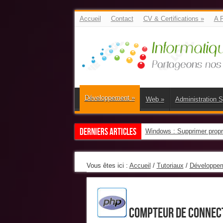
Accueil
Contact
CV & Certifications
»
A 
Développement
»
Web
»
Administration 
Derniers Articles
Windows : Supprimer propre
Vous êtes ici :
Accueil
/
Tutoriaux
/
Développe
Compteur de connect