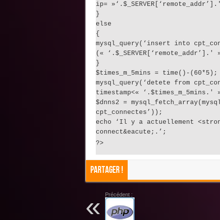
ip= »‘.$_SERVER[‘remote_addr’].
}
else
{
mysql_query(‘insert into cpt_co
(« ‘.$_SERVER[‘remote_addr’].' 
}
$times_m_5mins = time()-(60*5);
mysql_query(‘detete from cpt_co
timestamp<« ‘.$times_m_5mins.' 
$dnns2 = mysql_fetch_array(mysq
cpt_connectes’));
echo ‘Il y a actuellement <stro
connect&eacute;.’;
?>
Partager !
Précédent :