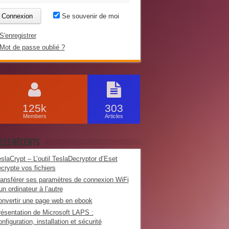
Se souvenir de moi
S'enregistrer
Mot de passe oublié ?
125k
303
Members
Articles
les récents
slaCrypt – L’outil TeslaDecryptor d’Eset
crypte vos fichiers
ansférer ses paramètres de connexion WiFi
un ordinateur à l’autre
nvertir une page web en ebook
ésentation de Microsoft LAPS :
nfiguration, installation et sécurité