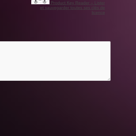
Product Key Reader – Lister
et sauvegarder toutes ses clés de
licence